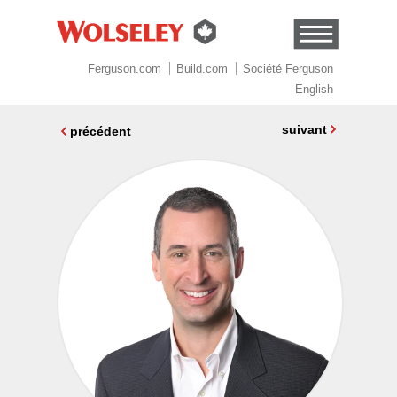
Aller au contenu
Plan du site
Ferguson.com
Build.com
Société Ferguson
English
suivant
précédent